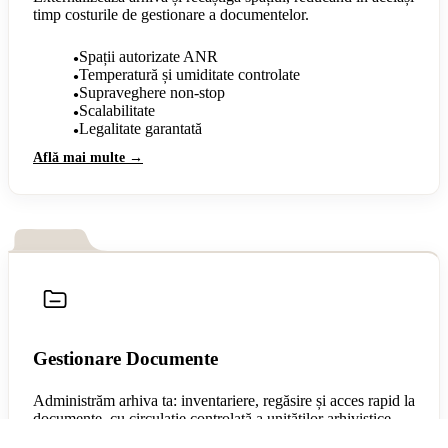
timp costurile de gestionare a documentelor.
Spații autorizate ANR
●
Temperatură și umiditate controlate
●
Supraveghere non-stop
●
Scalabilitate
●
Legalitate garantată
●
Află mai multe →
Gestionare Documente
Administrăm arhiva ta: inventariere, regăsire și acces rapid la
documente, cu circulație controlată a unităților arhivistice.