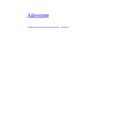
Adeverințe
Solicită adeverință →